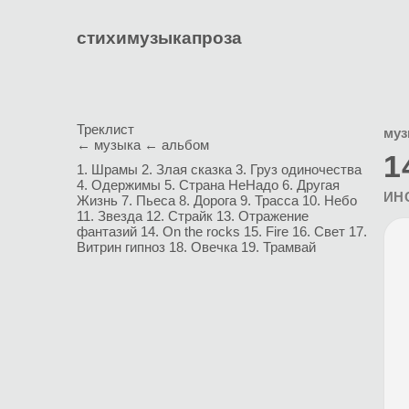
стихи
музыка
проза
Треклист
муз
← музыка
← альбом
1
1. Шрамы
2. Злая сказка
3. Груз одиночества
4. Одержимы
5. Страна НеНадо
6. Другая
ИН
Жизнь
7. Пьеса
8. Дорога
9. Трасса
10. Небо
11. Звезда
12. Страйк
13. Отражение
фантазий
14. On the rocks
15. Fire
16. Свет
17.
Витрин гипноз
18. Овечка
19. Трамвай