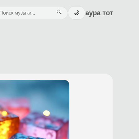
аура тот
🔍
🌙