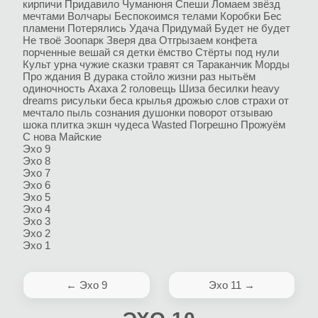
кирпичи
Придавило
Чуманюня
Спеши
Ломаем
звёзд
мечтами
Волчары
Беспокоимся телами
Коробки
Бес
пламени
Потерялись
Удача
Придумай
Будет не будет
Не твоё
Зоопарк
Зверя два
Отгрызаем
конфета
порченные
вешай ся
детки
ёмство
Стёрты под нули
Культ урна
чужие сказки
травят ся
Тараканчик
Морды
Про ждания
В дурака
стойло жизни
раз нытьём
одиночность
Ахаха 2
головещь
Шиза
бесилки
heavy
dreams
рисульки
беса крылья
дрожью слов
страхи
от
мечтало
пыль сознания
душонки
поворот
отзываю
шока плитка
экшн
чудеса
Wasted
Погрешно
Прожуём
С нова
Майские
Эхо 9
Эхо 8
Эхо 7
Эхо 6
Эхо 5
Эхо 4
Эхо 3
Эхо 2
Эхо 1
← Эхо 9
Эхо 11 →