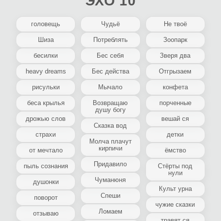
ЭХО 10
головещь
Чудьё
Не твоё
Шиза
Потреблять
Зоопарк
бесилки
Бес себя
Зверя два
heavy dreams
Бес действа
Отгрызаем
рисульки
Мычало
конфета
беса крылья
Возвращаю
порченные
душу богу
дрожью слов
вешай ся
Сказка вод
страхи
детки
Молча плачут
кирпичи
от мечтало
ёмство
Придавило
пыль сознания
Стёрты под
нули
Чуманюня
душонки
Культ урна
Спеши
поворот
чужие сказки
Ломаем
отзываю
травят ся