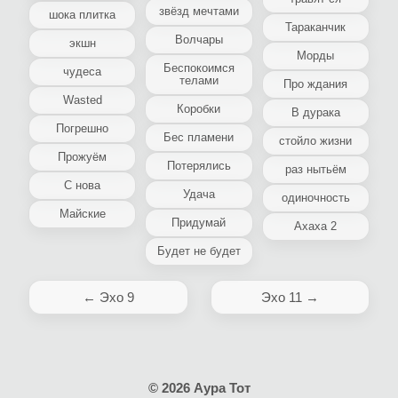
звёзд мечтами
шока плитка
Тараканчик
Волчары
экшн
Морды
Беспокоимся
чудеса
телами
Про ждания
Wasted
Коробки
В дурака
Погрешно
Бес пламени
стойло жизни
Прожуём
Потерялись
раз нытьём
С нова
Удача
одиночность
Майские
Придумай
Ахаха 2
Будет не будет
← Эхо 9
Эхо 11 →
© 2026 Аура Тот