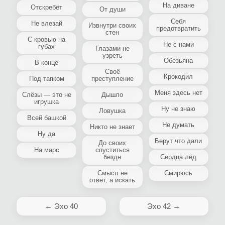
На диване
Отскребёт
От души
Себя
Не влезай
Извнутри своих
предотвратить
стен
С кровью на
Не с нами
губах
Глазами не
узреть
Обезьяна
В конце
Своё
Крокодил
Под тапком
преступление
Меня здесь нет
Слёзы — это не
Дышло
игрушка
Ну не знаю
Ловушка
Всей башкой
Не думать
Никто не знает
Ну да
Берут что дали
До своих
На марс
спуститься
бездн
Сердца лёд
Смысл не
Смирюсь
ответ, а искать
← Эхо 40
Эхо 42 →