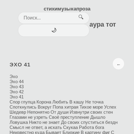
стихи
музыка
проза
🔍
аура тот
🌙
←
ЭХО 41
Эхо
Эхо 44
Эхо 43
Эхо 42
Эхо 41
Спор глупца
Корона
Любить
В кашу
Не точка
Споткнулись
Вокруг
Попа хитрая
Тихое море
Успех
Шедевр
Непонятно
От души
Извнутри своих стен
Глазами не узреть
Своё преступление
Дышло
Ловушка
Никто не знает
До своих спуститься бездн
Смысл не ответ, а искать
Скукаа
Работа бога
Неизвестно куда
Бывает
Близкие
В картину фиг
С