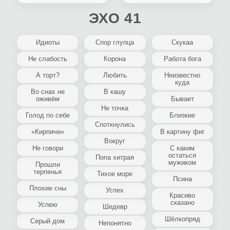
ЭХО 41
Идиоты
Спор глупца
Скукаа
Не слабость
Корона
Работа бога
А торт?
Любить
Неизвестно
куда
Во снах не
В кашу
оживём
Бывает
Не точка
Голод по себе
Близкие
Споткнулись
«Кирпичи»
В картину фиг
Вокруг
Не говори
С каким
остаться
Попа хитрая
мужиком
Прошли
терпенья
Тихое море
Псина
Плохие сны
Успех
Красиво
сказано
Успею
Шедевр
Шёлкопряд
Серый дом
Непонятно