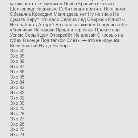
каким остаться мужиком
Псина
Красиво сказано
Шёлкопряд
На диване
Себя предотвратить
Не с нами
Обезьяна
Крокодил
Меня здесь нет
Ну не знаю
Не
думать
Берут что дали
Сердца лёд
Смирюсь
Идиоты
Не слабость
А торт?
Во снах не оживём
Голод по себе
«Кирпичи»
Не говори
Прошли терпенья
Плохие сны
Успею
Серый дом
Отскребёт
Не влезай
С кровью на
губах
В конце
Под тапком
Слёзы — это не игрушка
Всей башкой
Ну да
На марс
Эхо 40
Эхо 39
Эхо 38
Эхо 37
Эхо 36
Эхо 35
Эхо 34
Эхо 33
Эхо 32
Эхо 31
Эхо 30
Эхо 29
Эхо 28
Эхо 27
Эхо 26
Эхо 25
Эхо 24