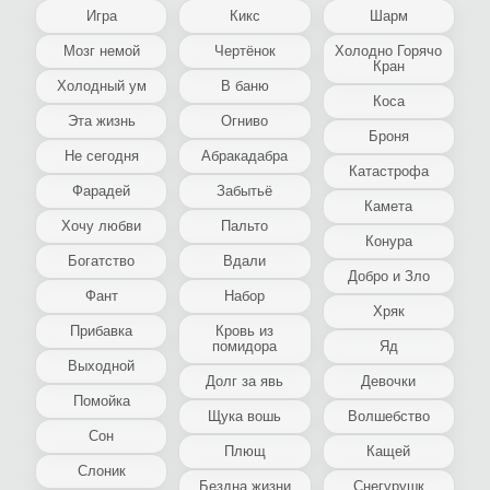
Игра
Кикс
Шарм
Мозг немой
Чертёнок
Холодно Горячо
Кран
Холодный ум
В баню
Коса
Эта жизнь
Огниво
Броня
Не сегодня
Абракадабра
Катастрофа
Фарадей
Забытьё
Камета
Хочу любви
Пальто
Конура
Богатство
Вдали
Добро и Зло
Фант
Набор
Хряк
Прибавка
Кровь из
помидора
Яд
Выходной
Долг за явь
Девочки
Помойка
Щука вошь
Волшебство
Сон
Плющ
Кащей
Слоник
Бездна жизни
Снегурушк