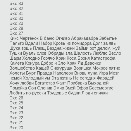
Эхо 33
Эхо 32
Эхо 31
Эхо 30
Эхо 29
Эхо 28
Эхо 27
Кикс
Чертёнок
В баню
Огниво
Абракадабра
Забытьё
Пальто
Вдали
Набор
Кровь из помидора
Долг за явь
Щука вошь
Плющ
Бездна жизни
Займи рот делом, жуй
Тушки
Вуаль слов
Обряды зла
Шалость
Люблю
Весло
Шарм
Холодно Горячо Кран
Коса
Броня
Катастрофа
Камета
Конура
Добро и Зло
Хряк
Яд
Девочки
Волшебство
Кащей
Снегурушк
Воришка
Мокрое пятно
Холсты
Бурт
Правда
Наполеон
Вновь луна
Игра
Мозг
немой
Холодный ум
Эта жизнь
Не сегодня
Фарадей
Хочу любви
Богатство
Фант
Прибавка
Выходной
Помойка
Сон
Слоник
Эмир
Змей
Эфор
Бессмертие
Любить по-русски
Трудовые будни
Люди спички
Эхо 26
Эхо 25
Эхо 24
Эхо 23
Эхо 22
Эхо 21
Эхо 20