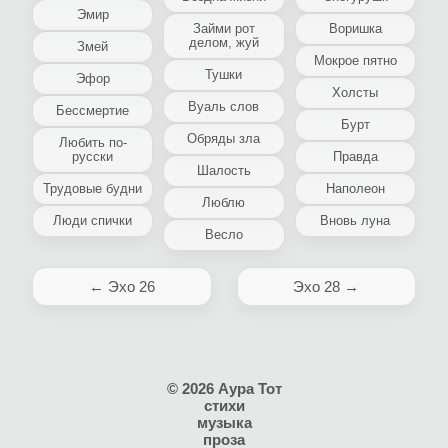
Эмир
Займи рот
Воришка
делом, жуй
Змей
Мокрое пятно
Тушки
Эфор
Холсты
Вуаль слов
Бессмертие
Бурт
Обряды зла
Любить по-
русски
Правда
Шалость
Трудовые будни
Наполеон
Люблю
Люди спички
Вновь луна
Весло
← Эхо 26
Эхо 28 →
© 2026 Аура Тот
стихи
музыка
проза