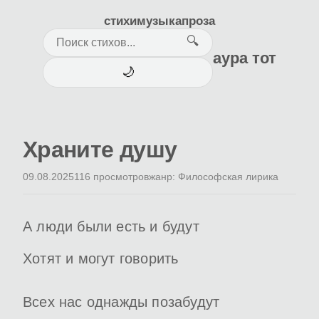
стихи
музыка
проза
🔍
аура тот
🌙
Храните душу
09.08.2025
116 просмотров
жанр: Философская лирика
А люди были есть и будут
Хотят и могут говорить
Всех нас однажды позабудут