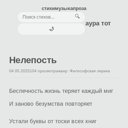
стихи
музыка
проза
🔍
аура тот
🌙
Нелепость
04.05.2025
104 просмотра
жанр: Философская лирика
Беспечность жизнь теряет каждый миг
И заново безумства повторяет
Устали буквы от тоски всех книг