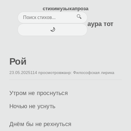
стихи
музыка
проза
🔍
аура тот
🌙
Рой
23.05.2025
114 просмотров
жанр: Философская лирика
Утром не проснуться
Ночью не уснуть
Днём бы не рехнуться