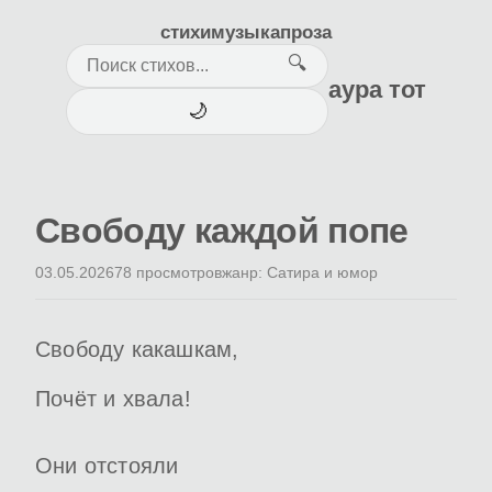
стихи
музыка
проза
🔍
аура тот
🌙
Свободу каждой попе
03.05.2026
78 просмотров
жанр: Сатира и юмор
Свободу какашкам,
Почёт и хвала!
Они отстояли