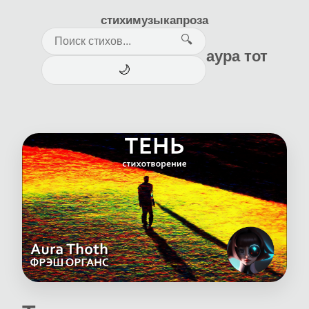
стихи
музыка
проза
🔍
аура тот
🌙