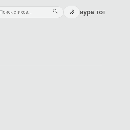
аура тот
🔍
🌙