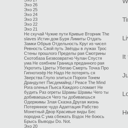
W
Эхо 26
Эхо 25
Эхо 24
T
Эхо 23
Эхо 22
Эхо 21
Не скучай
Чужие пути
Кривые
Вторник
The
L
slaves
Истин дом
Буря
Лимиты
Отдать
Замки
Обрыв
Отдельность
Круг из чисел
Ревность
Свой путь
Звёзды в лужах
Трос
Стены прошлого
Пределы рая
Смотрины
I
Скотобаза
Безвозвратно
Чулан
Спустя
ума
Не озябнем
Граница преданного рая
Укротить
Цветы
Убегаю
Смерть Точка Про
Гипнотизёр
Не Надо
Не потерять ся
Ju
Зверства
Глупо злиться
Пороги
Тонем
Драндулет
Писдемайнд / Peace The Mind
Рога оленья
Пьеса
Каждого сломает
Не
будить
Раз огреты
Шрамы
Шрамы
Чего ты
L
добиваешься
Чего ты добиваешься
Одержимы
Злая Сказка
Другая жизнь
Потерянное чудо
Адаптация
Рабство
He
Монетный Двор
Красивые виды
Бес
породна
С ума сбежать
Вздох
Не боюсь
Брысь
Выводы
Do. Not.
Эхо 20