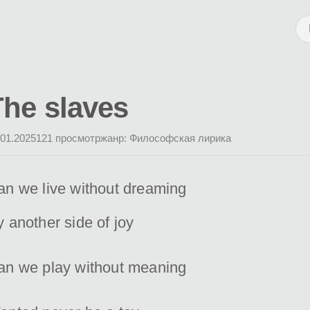
The slaves
.01.2025
121 просмотр
жанр: Философская лирика
an we live without dreaming
 another side of joy
an we play without meaning