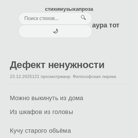
стихи
музыка
проза
🔍
аура тот
🌙
Дефект ненужности
23.12.2025
121 просмотр
жанр: Философская лирика
Можно выкинуть из дома
Из шкафов из головы
Кучу старого объёма