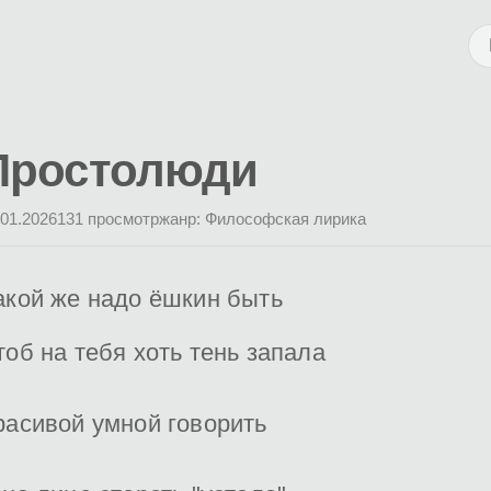
Простолюди
.01.2026
131 просмотр
жанр: Философская лирика
акой же надо ёшкин быть
тоб на тебя хоть тень запала
расивой умной говорить