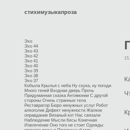
стихи
музыка
проза
Эхо
Эхо 44
Эхо 43
Эхо 42
15
Эхо 41
Эхо 40
Эхо 39
Эхо 38
К
Эхо 37
Кобыла
Крылья с неба
Ну скука, ну погоди
Много теней
Входная дверь
Прочь
Ч
Придуманная сказка
Антимонии
С другой
стороны
Очень странные тела
Реставратор
Бюро ненужных услуг
Робот
алкоголик
Дефект ненужности
Жалкое
К
оправдание
Вязаный кот
Нас связали
Наблюдение
Мысли бесы
Конечная
Извлечение
Оно того не стоит
Одежды
грязного вранья
Призрачный мир