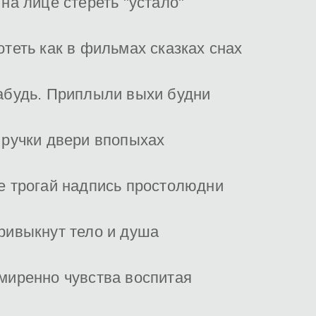
 на лице стереть "устало"
отеть как в фильмах сказках снах
абудь. Приплыли выхи будни
 ручки двери впопыхах
е трогай надпись простолюдни
ривыкнут тело и душа
миренно чувства воспитая