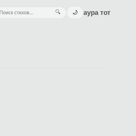
аура тот
🔍
🌙