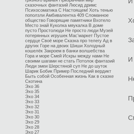
И
сказочных фантазий
Люсид дримс
Психосоматика
С Настоящем!
Хоть тенью
поползли
Амбивалентка
409
Сломанное
Х
общество
Говорящие памятники
Вхотело
Место знай
Куколка мяукалка
В доме
пусто
Простолюди
Не просто люди
Музей
потерянных игрушек
Мас'маркет
Пустое
З
сердце
Своё море
Сказка про телегу
Ад в
других
Горе на двоих
Шиши
Холодный
кошелёк
Закроем в банки волшебства
Гора и море
Смей
Искры между нами
Не
И
своими шагами не стать
Потолок фантазий
Люди змеи
Шерстяной суп
Не до шуток
Шарик Бобик
Пример
Последний вердикт
Быть собой
Особенная жизнь
Как в сказке
Н
Скотина
Эхо 36
Эхо 35
Эхо 34
П
Эхо 33
Эхо 32
Эхо 31
С
Эхо 30
Эхо 29
Эхо 28
Эхо 27