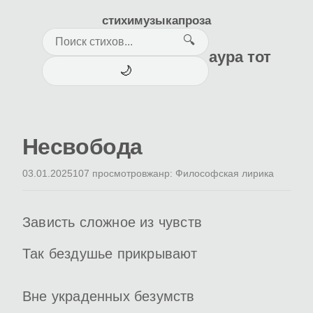
стихи
музыка
проза
🔍
аура тот
🌙
Несвобода
03.01.2025
107 просмотров
жанр: Философская лирика
Зависть сложное из чувств
Так бездушье прикрывают
Вне украденных безумств