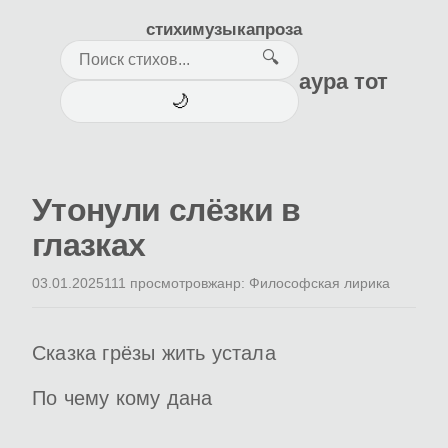
стихи
музыка
проза
🔍
аура тот
🌙
Утонули слёзки в
глазках
03.01.2025
111 просмотров
жанр: Философская лирика
Сказка грёзы жить устала
По чему кому дана