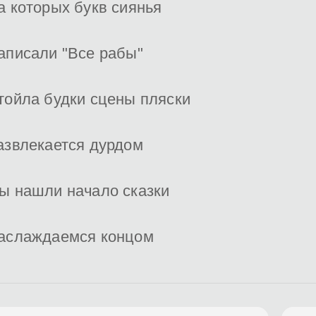
а которых букв сиянья
аписали "Все рабы"
тойла будки сцены пляски
азвлекается дурдом
ы нашли начало сказки
аслаждаемся концом