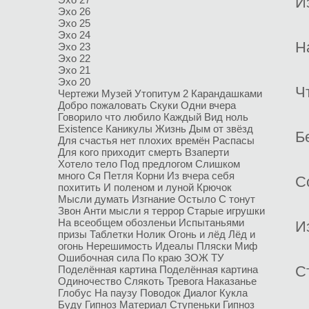
И
Эхо 26
Эхо 25
Эхо 24
Н
Эхо 23
Эхо 22
Эхо 21
Эхо 20
Ч
Чертежи
Музей
Утопитум 2
Карандашками
Добро пожаловать
Скуки
Одни вчера
Говорило что любило
Каждый
Вид ноль
Existence
Каникулы
Жизнь
Дым от звёзд
Б
Для счастья нет плохих времён
Распасы
Для кого приходит смерть
Взаперти
Хотело тело
Под предлогом
Слишком
много
Ся
Петля
Корни
Из вчера себя
С
похитить
И поленом и луной
Крючок
Мысли думать
Изгнание
Остыло
С тонут
Звон
Анти мысли я террор
Старые игрушки
На всеобщем обозленьи
Испытаньями
И
призы
Таблетки
Нолик
Огонь и лёд
Лёд и
огонь
Нерешимость
Идеалы
Пляски
Миф
Ошибочная сила
По краю
ЗОЖ ТУ
С
Поделённая картина
Поделённая картина
Одиночество
Слякоть
Тревога
Наказанье
Глобус
На паузу
Поводок
Диалог
Кукла
Буду
Гипноз
Материал
Ступеньки
Гипноз