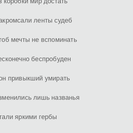
з коробки мир достать
акромсали ленты судеб
тоб мечты не вспоминать
есконечно беспробуден
он привыкший умирать
зменились лишь названья
тали яркими гербы