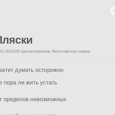
Пляски
.01.2025
108 просмотров
жанр: Философская лирика
ватит думать осторожно
е пора ли жить устать
т пределов невозможных