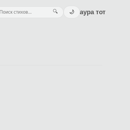
аура тот
🔍
🌙