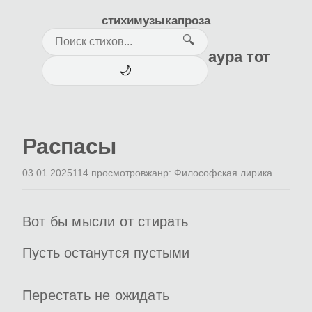
стихи
музыка
проза
🔍
аура тот
🌙
Распасы
03.01.2025
114 просмотров
жанр: Философская лирика
Вот бы мысли от стирать
Пусть останутся пустыми
Перестать не ожидать