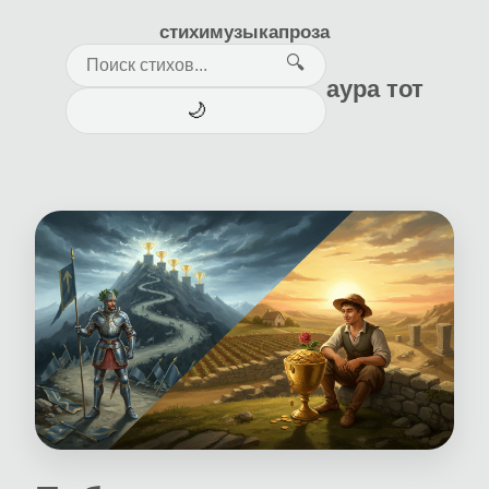
стихи
музыка
проза
🔍
аура тот
🌙