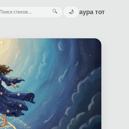
аура тот
🔍
🌙