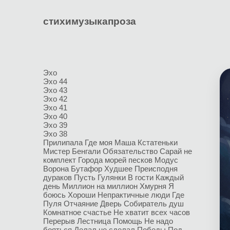
стихи
музыка
проза
Эхо
Эхо 44
Эхо 43
Эхо 42
Эхо 41
Эхо 40
Эхо 39
Эхо 38
Прилипала
Где моя Маша
Кстатеньки
Мистер Бенгали
Обязательство
Сарай не
комплект
Города морей песков
Модус
Ворона
Бутафор
Худшее
Преисподня
дураков
Пусть
Гулянки
В гости
Каждый
день
Миллион на миллион
Хмурня
Я
боюсь
Хороши
Непрактичные люди
Где
Пуля
Отчаяние
Дверь
Собиратель душ
Комнатное счастье
Не хватит всех часов
Перерыв
Лестница
Помощь
Не надо
бояться
Делал не сделал
Победы
Под