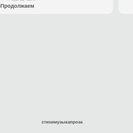
Продолжаем
стихи
музыка
проза