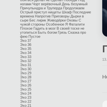
ногами
Чорт верёвочный
День безумный
Причупындра и Труперда
Продолжаем
Острый приступ нищеты
Шкаф
Последние
времена
Напротив
Приговоры
Дырки в
сыре
Бес лирик
Живодёрки
Оковы
С
чужой стороны
Особенное Я
Фаталити
Плохое
Гадить в мозг
В своей тоске не
утопиться
Быть богом
Грязь
Сказка про
фею
Пустое
Эхо 37
Эхо 36
Эхо 35
Эхо 34
Эхо 33
13
Эхо 32
Эхо 31
Эхо 30
Эхо 29
Н
Эхо 28
Эхо 27
Эхо 26
Эхо 25
Эхо 24
Эхо 23
Эхо 22
Эхо 21