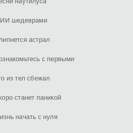
есни наутилуса
 ИИ шедеврами
липнется астрал
ознакомьтесь с первыми
то из тел сбежал
коро станет паникой
изнь начать с нуля