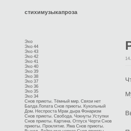
стихи
музыка
проза
Эхо
Эхо 44
Эхо 43
Эхо 42
14
Эхо 41
Эхо 40
Эхо 39
Эхо 38
Ч
Эхо 37
Эхо 36
Эхо 35
М
Эхо 34
Снов приюты. Тёмный мир.
Связи нет
Балда
Лопата
Снов приюты. Кукольный
Дом.
Неспроста
Мрак дыра
Фонаризм
В
Снов приюты. Свобода.
Чокнуты
Уступки
Снов приюты. Картина.
Отпуск
Черти
Снов
приюты. Проклятие.
Яма
Снов приюты.
Выход.
Дайте мне наркоз
Снов приюты.