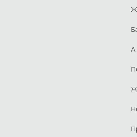
Ж
Б
А
П
Ж
Н
П