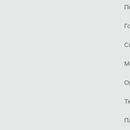
П
Г
С
М
О
Т
П