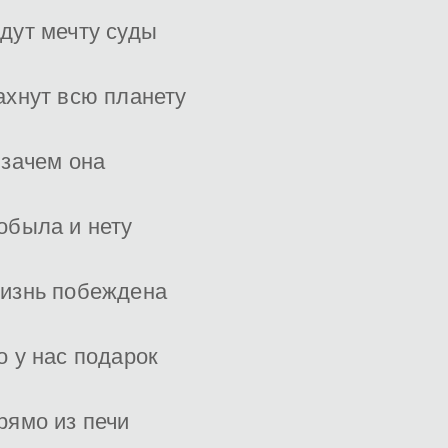
дут мечту суды
ахнут всю планету
 зачем она
обыла и нету
изнь побеждена
о у нас подарок
рямо из печи