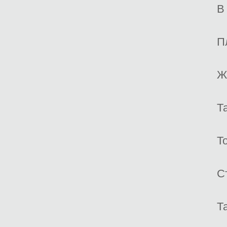
В
П
Ж
Т
Т
С
Т