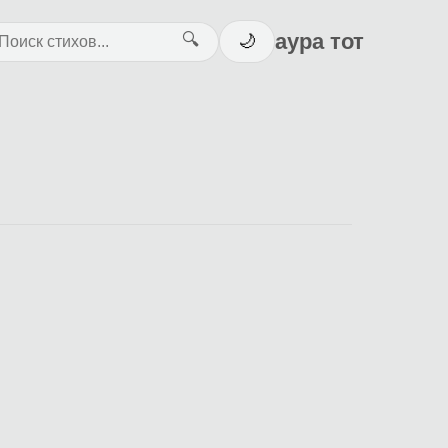
аура тот
🔍
🌙