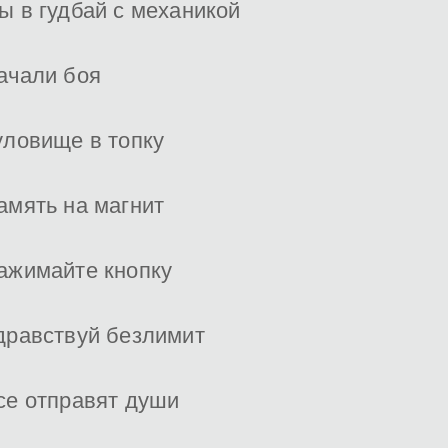
ы в гудбай с механикой
ачали боя
уловище в топку
амять на магнит
ажимайте кнопку
дравствуй безлимит
се отправят души