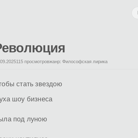
Революция
.09.2025
115 просмотров
жанр: Философская лирика
тобы стать звездою
уха шоу бизнеса
ыла под луною