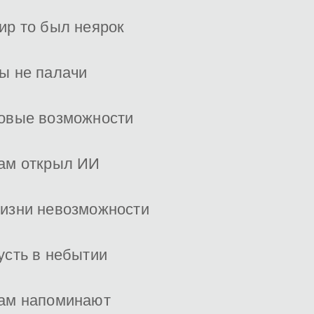
ир то был неярок
ы не палачи
овые возможности
ам открыл ИИ
изни невозможности
усть в небытии
ам напоминают