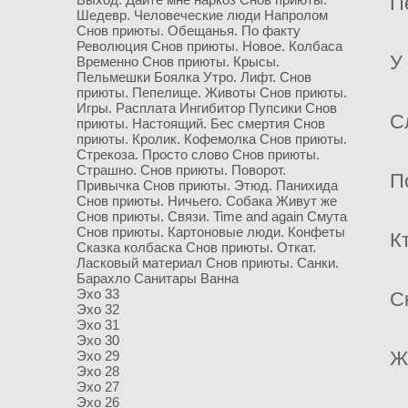
П
Шедевр.
Человеческие люди
Напролом
Снов приюты. Обещанья.
По факту
Революция
Снов приюты. Новое.
Колбаса
У
Временно
Снов приюты. Крысы.
Пельмешки
Боялка
Утро. Лифт.
Снов
приюты. Пепелище.
Животы
Снов приюты.
Игры.
Расплата
Ингибитор
Пупсики
Снов
С
приюты. Настоящий.
Бес смертия
Снов
приюты. Кролик.
Кофемолка
Снов приюты.
Стрекоза.
Просто слово
Снов приюты.
Страшно.
Снов приюты. Поворот.
П
Привычка
Снов приюты. Этюд.
Панихида
Снов приюты. Ничьего.
Собака
Живут же
Снов приюты. Связи.
Time and again
Смута
Снов приюты. Картоновые люди.
Конфеты
К
Сказка колбаска
Снов приюты. Откат.
Ласковый материал
Снов приюты. Санки.
Барахло
Санитары
Ванна
Эхо 33
С
Эхо 32
Эхо 31
Эхо 30
Ж
Эхо 29
Эхо 28
Эхо 27
Эхо 26