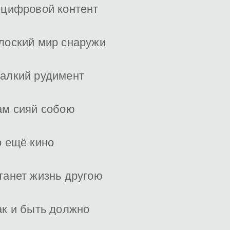
 цифровой контент
лоский мир снаружи
алкий рудимент
ам сияй собою
о ещё кино
танет жизнь другою
ак и быть должно