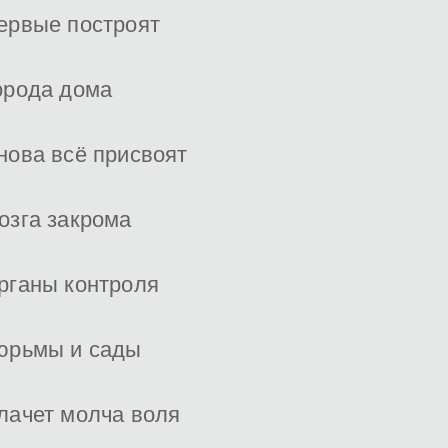
ервые построят
орода дома
нова всё присвоят
озга закрома
рганы контроля
юрьмы и сады
лачет молча воля