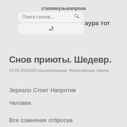
стихи
музыка
проза
🔍
аура тот
🌙
Снов приюты. Шедевр.
14.09.2025
103 просмотра
жанр: Философская лирика
Зеркало Стоит Напротив
Человек
Все сомнения отбросив