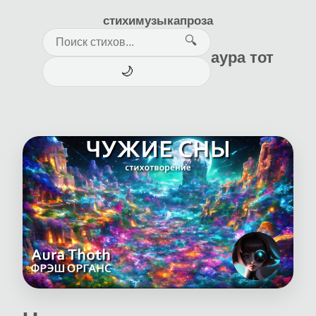
стихи
музыка
проза
🔍
аура тот
🌙