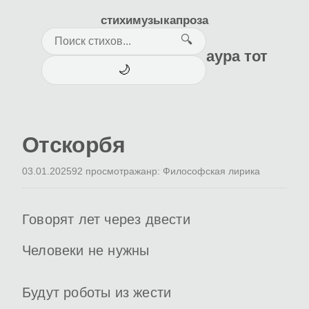
стихи
музыка
проза
🔍
аура тот
🌙
Отскорбя
03.01.2025
92 просмотра
жанр: Философская лирика
Говорят лет через двести
Человеки не нужны
Будут роботы из жести