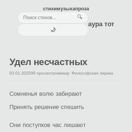
стихи
музыка
проза
🔍
аура тот
🌙
Удел несчастных
03.01.2025
98 просмотров
жанр: Философская лирика
Сомненья волю забирают
Принять решение спешить
Они поступков час лишают