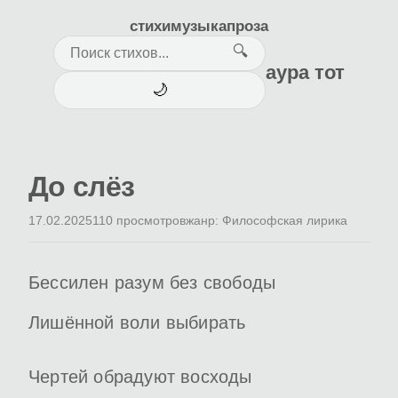
стихи
музыка
проза
🔍
аура тот
🌙
До слёз
17.02.2025
110 просмотров
жанр: Философская лирика
Бессилен разум без свободы
Лишённой воли выбирать
Чертей обрадуют восходы