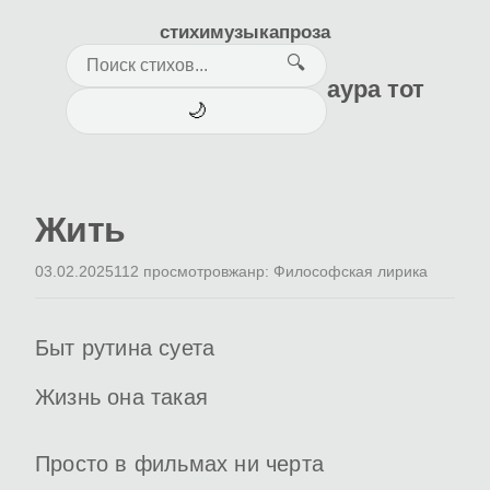
стихи
музыка
проза
🔍
аура тот
🌙
Жить
03.02.2025
112 просмотров
жанр: Философская лирика
Быт рутина суета
Жизнь она такая
Просто в фильмах ни черта