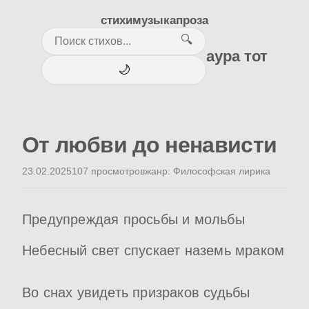
стихи
музыка
проза
🔍
аура тот
🌙
От любви до ненависти
23.02.2025
107 просмотров
жанр: Философская лирика
Предупреждая просьбы и мольбы
Небесный свет спускает наземь мраком
Во снах увидеть призраков судьбы