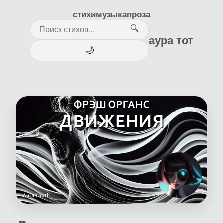
стихи
музыка
проза
🔍
аура тот
🌙