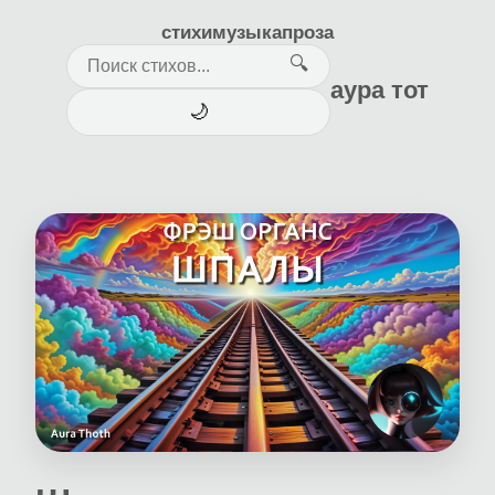
стихи
музыка
проза
🔍
аура тот
🌙