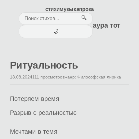
стихи
музыка
проза
🔍
аура тот
🌙
Ритуальность
18.08.2024
111 просмотров
жанр: Философская лирика
Потеряем время
Разрыв с реальностью
Мечтами в темя