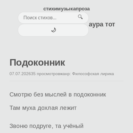
стихи
музыка
проза
🔍
аура тот
🌙
Подоконник
07.07.2026
35 просмотров
жанр: Философская лирика
Смотрю без мыслей в подоконник
Там муха дохлая лежит
Звоню подруге, та учёный