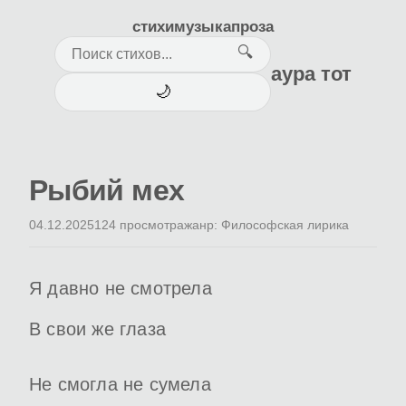
стихи
музыка
проза
🔍
аура тот
🌙
Рыбий мех
04.12.2025
124 просмотра
жанр: Философская лирика
Я давно не смотрела
В свои же глаза
Не смогла не сумела