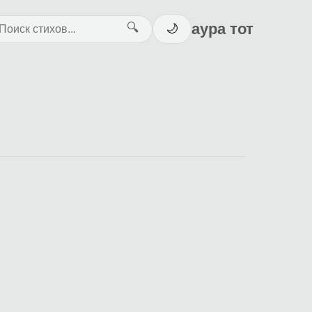
аура тот
🔍
🌙