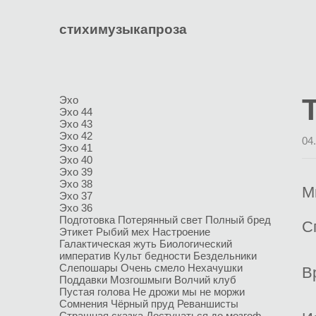
стихи
музыка
проза
Эхо
Эхо 44
Эхо 43
Эхо 42
04
Эхо 41
Эхо 40
Эхо 39
Эхо 38
М
Эхо 37
Эхо 36
Подготовка
Потерянный свет
Полный бред
С
Этикет
Рыбий мех
Настроение
Галактическая жуть
Биологический
императив
Культ бедности
Бездельники
Слепошары
Очень смело
Нехачушки
В
Поддавки
Мозгошмыги
Волчий клуб
Пустая голова
Не дрожи мы не моржи
Сомнения
Чёрный пруд
Реваншисты
Страшная сказка
Достучаться до мозгоф