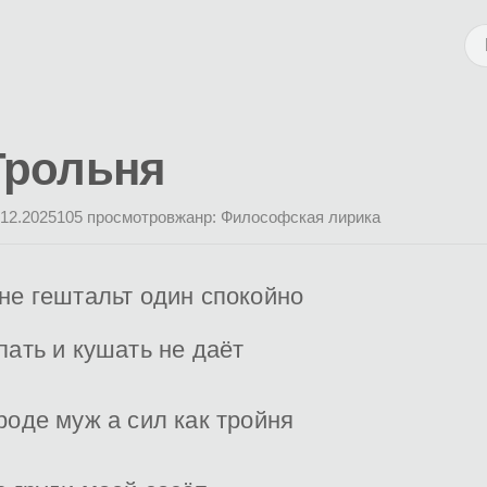
Трольня
.12.2025
105 просмотров
жанр: Философская лирика
не гештальт один спокойно
пать и кушать не даёт
роде муж а сил как тройня