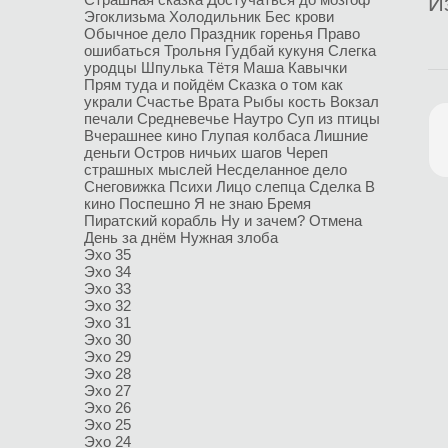
И
Эгоклизьма
Холодильник
Бес крови
Обычное дело
Праздник горенья
Право
ошибаться
Трольня
Гудбай кукуня
Слегка
уродцы
Шпулька
Тётя Маша
Кавычки
Прям туда и пойдём
Сказка о том как
украли Счастье
Врата
Рыбы кость
Вокзал
печали
Средневечье
Наутро
Суп из птицы
Вчерашнее кино
Глупая колбаса
Лишние
деньги
Остров ничьих шагов
Череп
страшных мыслей
Несделанное дело
Снеговижка
Психи
Лицо слепца
Сделка
В
кино
Поспешно
Я не знаю
Бремя
Пиратский корабль
Ну и зачем?
Отмена
День за днём
Нужная злоба
Эхо 35
Эхо 34
Эхо 33
Эхо 32
Эхо 31
Эхо 30
Эхо 29
Эхо 28
Эхо 27
Эхо 26
Эхо 25
Эхо 24