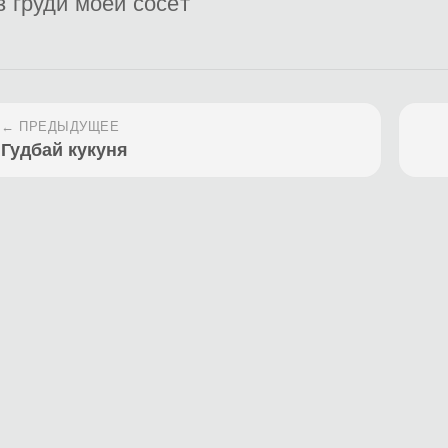
з груди моей сосёт
← ПРЕДЫДУЩЕЕ
Гудбай кукуня