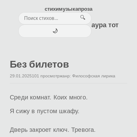
стихи
музыка
проза
🔍
аура тот
🌙
Без билетов
29.01.2025
101 просмотр
жанр: Философская лирика
Среди комнат. Коих много.
Я сижу в пустом шкафу.
Дверь закроет ключ. Тревога.