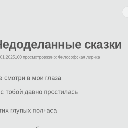
Недоделанные сказки
.01.2025
100 просмотров
жанр: Философская лирика
е смотри в мои глаза
 с тобой давно простилась
тих глупых полчаса