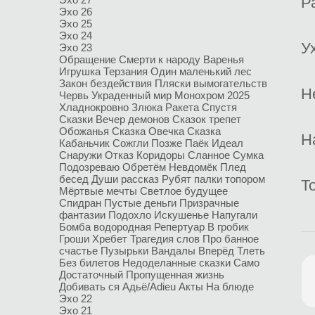
Р
Эхо 26
Эхо 25
Эхо 24
У
Эхо 23
Обращение Смерти к народу
Варенья
Игрушка
Терзания
Один маленький лес
Закон бездействия
Пляски вымогательств
Н
Червь
Украденный мир
Монохром
2025
Хладнокровно
Злюка
Ракета
Спустя
Сказки
Вечер демонов
Сказок трепет
Обожанья
Сказка Овечка
Сказка
Н
Кабаньчик
Сожгли
Позже
Паёк
Идеал
Снаружи
Отказ
Коридоры
Сланное
Сумка
Подозреваю
Обретём
Невдомёк
Плед
бесед
Души рассказ
Рубят палки топором
Т
Мёртвые мечты
Светлое будущее
Спидран
Пустые деньги
Призрачные
фантазии
Подохло
Искушенье
Напугали
Бомба водородная
Репертуар
В гробик
Гроши
Хребет
Трагедия слов
Про банное
счастье
Пузырьки
Вандалы
Вперёд
Тлеть
Без билетов
Недоделанные сказки
Само
Достаточный
Пропущенная жизнь
Добивать ся
Адьё/Adieu
Акты
На блюде
Эхо 22
Эхо 21