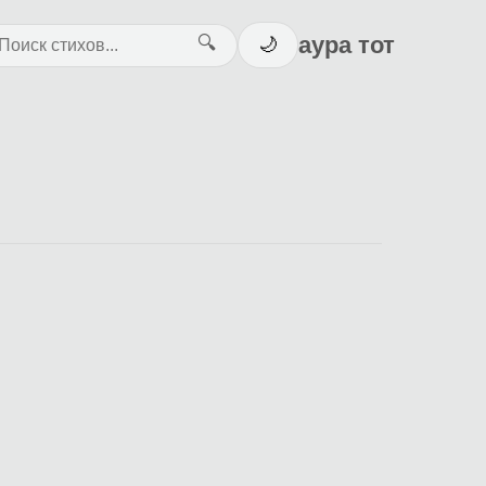
аура тот
🔍
🌙