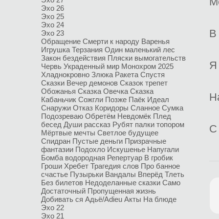
М
Эхо 26
Эхо 25
Эхо 24
В
Эхо 23
Обращение Смерти к народу
Варенья
Игрушка
Терзания
Один маленький лес
Закон бездействия
Пляски вымогательств
Я
Червь
Украденный мир
Монохром
2025
Хладнокровно
Злюка
Ракета
Спустя
Сказки
Вечер демонов
Сказок трепет
Обожанья
Сказка Овечка
Сказка
Н
Кабаньчик
Сожгли
Позже
Паёк
Идеал
Снаружи
Отказ
Коридоры
Сланное
Сумка
Подозреваю
Обретём
Невдомёк
Плед
бесед
Души рассказ
Рубят палки топором
С
Мёртвые мечты
Светлое будущее
Спидран
Пустые деньги
Призрачные
фантазии
Подохло
Искушенье
Напугали
Бомба водородная
Репертуар
В гробик
Гроши
Хребет
Трагедия слов
Про банное
счастье
Пузырьки
Вандалы
Вперёд
Тлеть
Без билетов
Недоделанные сказки
Само
Достаточный
Пропущенная жизнь
Добивать ся
Адьё/Adieu
Акты
На блюде
Эхо 22
Эхо 21