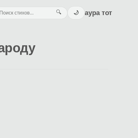
аура тот
🔍
🌙
ароду