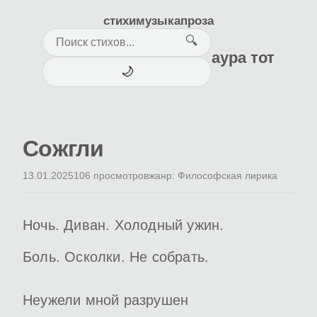
стихи
музыка
проза
🔍
аура тот
🌙
Сожгли
13.01.2025
106 просмотров
жанр: Философская лирика
Ночь. Диван. Холодный ужин.
Боль. Осколки. Не собрать.
Неужели мной разрушен