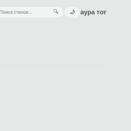
аура тот
🔍
🌙