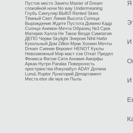
Я
Пустое место
Занято
Master of Dream
спокойной ночи
No way
Undermeaning
Глубь
Сингуляр
ВЫКЛ
Rented Skies
Тёмный Свет
Линия
Высота Солнца
Э
Вырождение
Ждите
Пустота
Домино
Кадр
Солнце
Анемон
Мечта
Образец №3
Срок
Материя
Халла
Не Такое
Везде
Симпатия
ДЕПО
Черви
Skylight
Энергия
Nihil
Нибл
И
Кукольный Дом
Zillion
Мрак
Хозяин Мечты
Dream
Сияние
Вероянт
HENOT
Куклы
Невозможный Мир
маст хэв
Откат
Предел
Феникса
Фатом Сити
Аномия
Аморфы
О
Аркан
Нутро
Paralax
Поверхность
пространства
Инкунабул
ADAY
Долина
LunuL
Ruptor
Лунаторий
Департамент
Места
else die
мув он
Пыль
И
Е
К