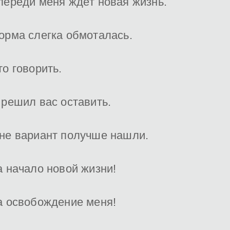
переди меня ждёт новая жизнь.
орма слегка обмоталась.
то говорить.
 решил вас оставить.
не вариант получше нашли.
а начало новой жизни!
а освобождение меня!