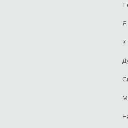
П
Я
К
Д
С
М
Н