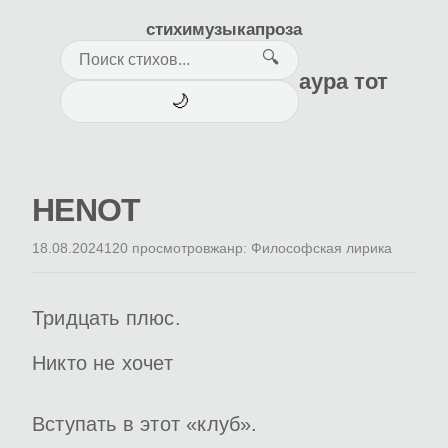
стихи
музыка
проза
🔍
аура тот
🌙
HENOT
18.08.2024
120 просмотров
жанр: Философская лирика
Тридцать плюс.
Никто не хочет
Вступать в этот «клуб».