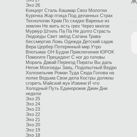
Ж
Эхо 26
Концерт
Сталь
Кашмар
Своз
Молотки
Курочка
Жар птица
Под деланных
Страх
Технологии
Храм
По скидке
Варенье из
землян
Не жить есть грех
Через многое
Мурмур
Штиль
Па Па
Не долго
Страсть
Людоеды
Свет звёзд
Сатана
Трава
бессмертия
Ложь
Одежда
Детский садик
Вера
Цербер
Потерянный мир
Утро
Впотьмах
ОН
Будни
Приключения
ЮРОК
Помогите
Прецедент
С ног до головы
Мораль
Давай
Переезд
Пираты
Вы даль
Негож
Мозгоеды
Заяц. Подопытный
Ведро
Холозильник
Роман
Туда Сюда
Голова на
полке
Ведьма
Свои дела
Костры должны
сгореть
Майский жук
Извини
И что
Холодный
Путь
Единорожик
Джин
Дни
недели
Эхо 25
Эхо 24
Эхо 23
Эхо 22
Эхо 21
Эхо 20
Эхо 19
Эхо 18