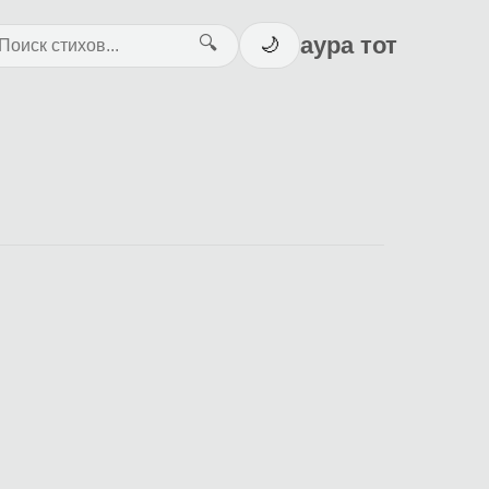
аура тот
🔍
🌙