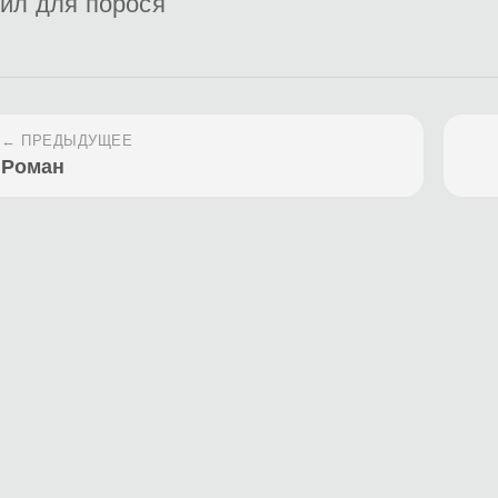
ил для порося
← ПРЕДЫДУЩЕЕ
Роман