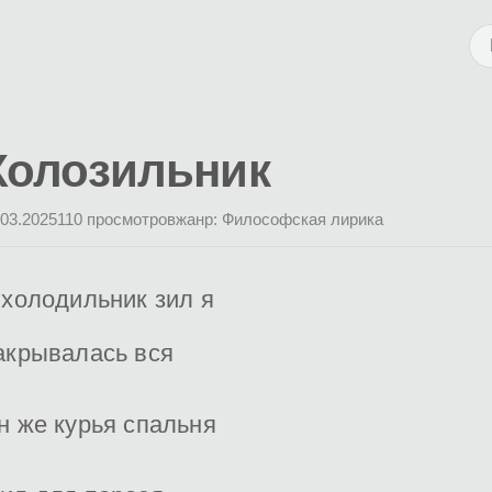
Холозильник
.03.2025
110 просмотров
жанр: Философская лирика
 холодильник зил я
акрывалась вся
н же курья спальня