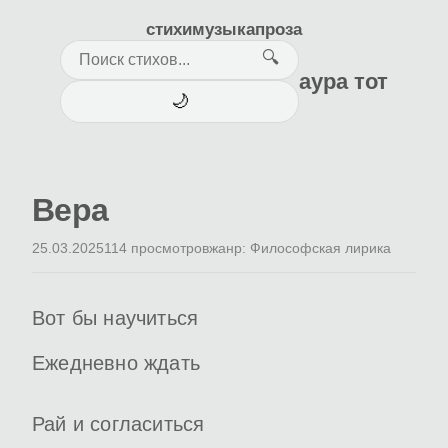
стихи
музыка
проза
🔍
аура тот
🌙
Вера
25.03.2025
114 просмотров
жанр: Философская лирика
Вот бы научиться
Ежедневно ждать
Рай и согласиться