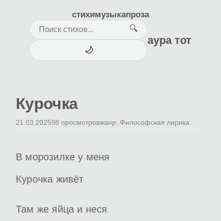
стихи
музыка
проза
🔍
аура тот
🌙
Курочка
21.03.2025
98 просмотров
жанр: Философская лирика
В морозилке у меня
Курочка живёт
Там же яйца и неся