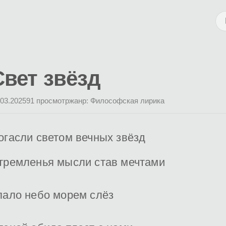
Свет звёзд
.03.2025
91 просмотр
жанр: Философская лирика
огасли светом вечных звёзд
тремленья мысли став мечтами
пало небо морем слёз