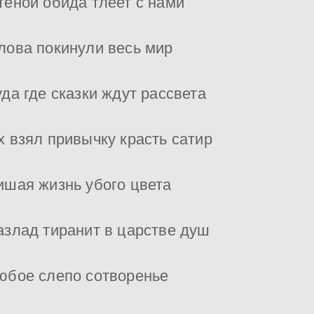
теной обида тлеет с нами
лова покинули весь мир
уда где сказки ждут рассвета
х взял привычку красть сатир
ишая жизнь убого цвета
азлад тиранит в царстве душ
юбое слепо сотворенье