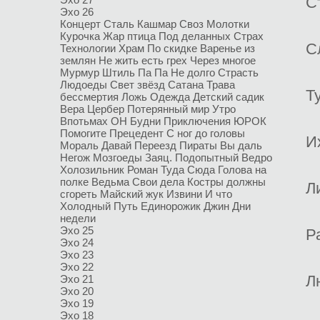
С
Эхо 26
Концерт
Сталь
Кашмар
Своз
Молотки
Курочка
Жар птица
Под деланных
Страх
С
Технологии
Храм
По скидке
Варенье из
землян
Не жить есть грех
Через многое
Мурмур
Штиль
Па Па
Не долго
Страсть
Людоеды
Свет звёзд
Сатана
Трава
Т
бессмертия
Ложь
Одежда
Детский садик
Вера
Цербер
Потерянный мир
Утро
Впотьмах
ОН
Будни
Приключения
ЮРОК
Помогите
Прецедент
С ног до головы
И
Мораль
Давай
Переезд
Пираты
Вы даль
Негож
Мозгоеды
Заяц. Подопытный
Ведро
Холозильник
Роман
Туда Сюда
Голова на
полке
Ведьма
Свои дела
Костры должны
Л
сгореть
Майский жук
Извини
И что
Холодный
Путь
Единорожик
Джин
Дни
недели
Эхо 25
Р
Эхо 24
Эхо 23
Эхо 22
Л
Эхо 21
Эхо 20
Эхо 19
Эхо 18