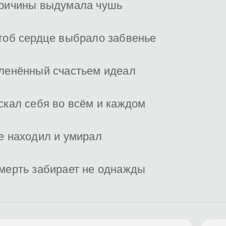
ричины выдумала чушь
тоб сердце выбрало забвенье
ленённый счастьем идеал
скал себя во всём и каждом
е находил и умирал
мерть забирает не однажды