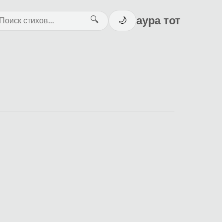
аура тот
🔍
🌙