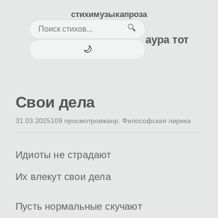
стихи
музыка
проза
🔍
аура тот
🌙
Свои дела
31.03.2025
109 просмотров
жанр: Философская лирика
Идиоты не страдают
Их влекут свои дела
Пусть нормальные скучают