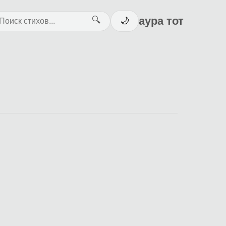
аура тот
🔍
🌙