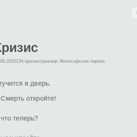
Кризис
.06.2025
134 просмотра
жанр: Философская лирика
тучится в дверь.
 Смерть откройте!
 что теперь?