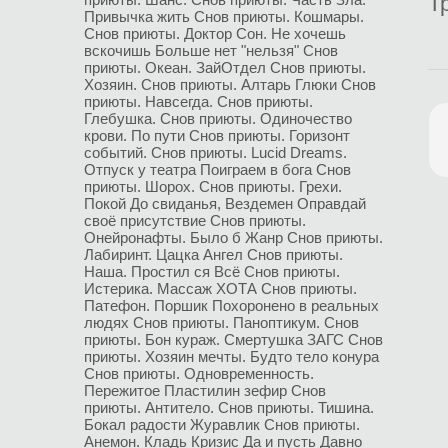
Т
Привычка жить
Снов приюты. Кошмары.
Снов приюты. Доктор Сон.
Не хочешь
вскочишь
Больше нет "нельзя"
Снов
приюты. Океан.
ЗайОтдел
Снов приюты.
Хозяин.
Снов приюты. Алтарь Глюки
Снов
приюты. Навсегда.
Снов приюты.
Глебушка.
Снов приюты. Одиночество
крови.
По пути
Снов приюты. Горизонт
событий.
Снов приюты. Lucid Dreams.
Отпуск у театра
Поиграем в бога
Снов
приюты. Шорох.
Снов приюты. Грехи.
Покой
До свиданья, Вездемен
Оправдай
своё присутствие
Снов приюты.
Онейронафты.
Было б
Жанр
Снов приюты.
Лабиринт.
Цацка
Ангел
Снов приюты.
Наша.
Простил ся
Всё
Снов приюты.
Истерика.
Массаж
ХОТА
Снов приюты.
Патефон.
Поршик
Похоронено в реальных
людях
Снов приюты. Паноптикум.
Снов
приюты. Бон кураж.
Смертушка
ЗАГС
Снов
приюты. Хозяин мечты.
Будто тело конура
Снов приюты. Одновременность.
Пережитое
Пластилин зефир
Снов
приюты. Антитело.
Снов приюты. Тишина.
Бокал радости
Журавлик
Снов приюты.
Анемон.
Кладь
Кризис
Да и пусть
Давно