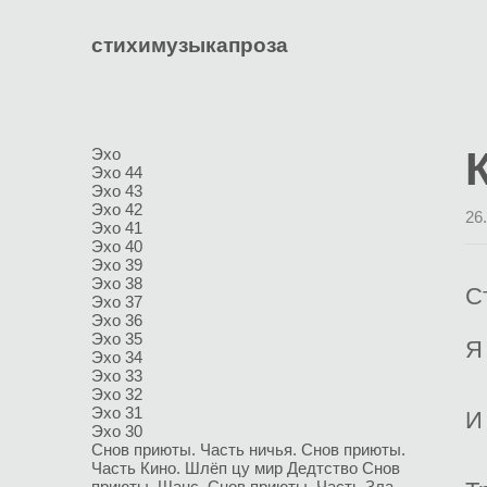
стихи
музыка
проза
Эхо
Эхо 44
Эхо 43
Эхо 42
26
Эхо 41
Эхо 40
Эхо 39
Эхо 38
С
Эхо 37
Эхо 36
Эхо 35
Я
Эхо 34
Эхо 33
Эхо 32
Эхо 31
И
Эхо 30
Снов приюты. Часть ничья.
Снов приюты.
Часть Кино.
Шлёп цу мир
Дедтство
Снов
приюты. Шанс.
Снов приюты. Часть Зла.