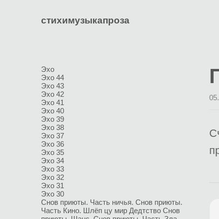
стихи
музыка
проза
Эхо
Эхо 44
Эхо 43
Эхо 42
05
Эхо 41
Эхо 40
Эхо 39
Эхо 38
С
Эхо 37
Эхо 36
п
Эхо 35
Эхо 34
Эхо 33
Эхо 32
Эхо 31
Эхо 30
Снов приюты. Часть ничья.
Снов приюты.
Часть Кино.
Шлёп цу мир
Дедтство
Снов
приюты. Шанс.
Снов приюты. Часть Зла.