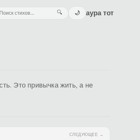
аура тот
🔍
🌙
сть. Это привычка жить, а не
СЛЕДУЮЩЕЕ →