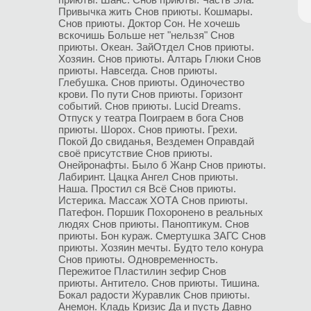
Привычка жить
Снов приюты. Кошмары.
Снов приюты. Доктор Сон.
Не хочешь
вскочишь
Больше нет "нельзя"
Снов
приюты. Океан.
ЗайОтдел
Снов приюты.
Хозяин.
Снов приюты. Алтарь Глюки
Снов
приюты. Навсегда.
Снов приюты.
Глебушка.
Снов приюты. Одиночество
крови.
По пути
Снов приюты. Горизонт
событий.
Снов приюты. Lucid Dreams.
Отпуск у театра
Поиграем в бога
Снов
приюты. Шорох.
Снов приюты. Грехи.
Покой
До свиданья, Вездемен
Оправдай
своё присутствие
Снов приюты.
Онейронафты.
Было б
Жанр
Снов приюты.
Лабиринт.
Цацка
Ангел
Снов приюты.
Наша.
Простил ся
Всё
Снов приюты.
Истерика.
Массаж
ХОТА
Снов приюты.
Патефон.
Поршик
Похоронено в реальных
людях
Снов приюты. Паноптикум.
Снов
приюты. Бон кураж.
Смертушка
ЗАГС
Снов
приюты. Хозяин мечты.
Будто тело конура
Снов приюты. Одновременность.
Пережитое
Пластилин зефир
Снов
приюты. Антитело.
Снов приюты. Тишина.
Бокал радости
Журавлик
Снов приюты.
Анемон.
Кладь
Кризис
Да и пусть
Давно