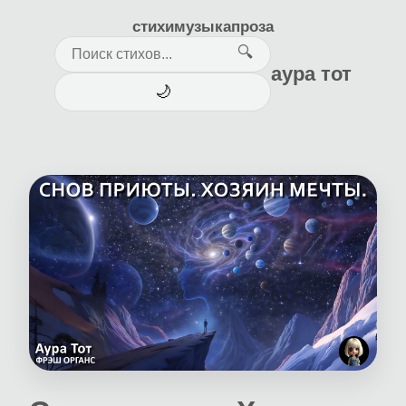
стихи
музыка
проза
🔍
аура тот
🌙