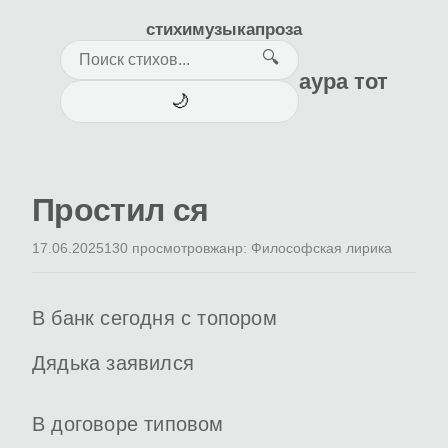
стихи
музыка
проза
🔍
аура тот
🌙
Простил ся
17.06.2025
130 просмотров
жанр: Философская лирика
В банк сегодня с топором
Дядька заявился
В договоре типовом