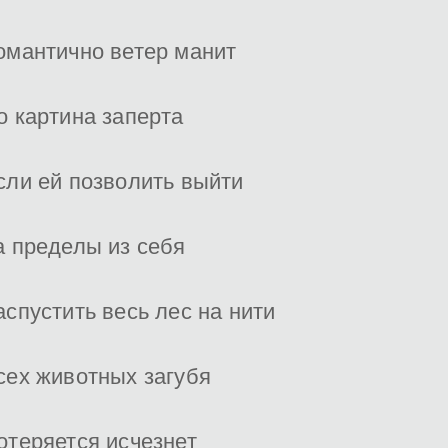
омантично ветер манит
о картина заперта
сли ей позволить выйти
а пределы из себя
аспустить весь лес на нити
сех животных загубя
отеряется исчезнет