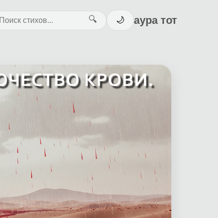
аура тот
🔍
🌙