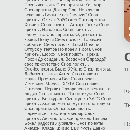
Привычка жить
Снов приюты. Кошмары.
Снов приюты. Доктор Сон.
Не хочешь
вскочишь
Больше нет "нельзя"
Снов
приюты. Океан.
ЗайОтдел
Снов приюты.
Хозяин.
Снов приюты. Алтарь Глюки
Снов
приюты. Навсегда.
Снов приюты.
Глебушка.
Снов приюты. Одиночество
крови.
По пути
Снов приюты. Горизонт
событий.
Снов приюты. Lucid Dreams.
Отпуск у театра
Поиграем в бога
Снов
приюты. Шорох.
Снов приюты. Грехи.
Покой
До свиданья, Вездемен
Оправдай
своё присутствие
Снов приюты.
Онейронафты.
Было б
Жанр
Снов приюты.
11
Лабиринт.
Цацка
Ангел
Снов приюты.
Наша.
Простил ся
Всё
Снов приюты.
Истерика.
Массаж
ХОТА
Снов приюты.
Патефон.
Поршик
Похоронено в реальных
К
людях
Снов приюты. Паноптикум.
Снов
приюты. Бон кураж.
Смертушка
ЗАГС
Снов
приюты. Хозяин мечты.
Будто тело конура
Т
Снов приюты. Одновременность.
Пережитое
Пластилин зефир
Снов
приюты. Антитело.
Снов приюты. Тишина.
В
Бокал радости
Журавлик
Снов приюты.
Анемон.
Кладь
Кризис
Да и пусть
Давно