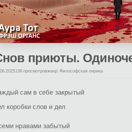
Снов приюты. Одиноче
.06.2025
138 просмотров
жанр: Философская лирика
аждый сам в себе закрытый
ел коробки слов и дел
семи нравами забытый