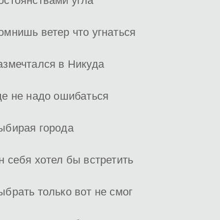
остоянствами угла
омнишь ветер что угнаться
азмечтался в Никуда
де не надо ошибаться
ыбирая города
н себя хотел бы встретить
ыбрать только вот не смог