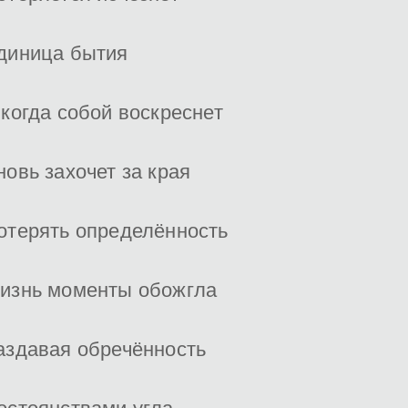
диница бытия
 когда собой воскреснет
новь захочет за края
отерять определённость
изнь моменты обожгла
аздавая обречённость