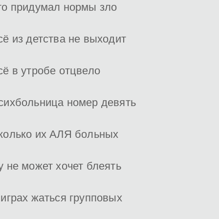
то придумал нормы зло
сё из детства не выходит
сё в утробе отцвело
сихбольница номер девять
колько их АЛЯ больных
у не может хочет блеять
 играх жаться групповых