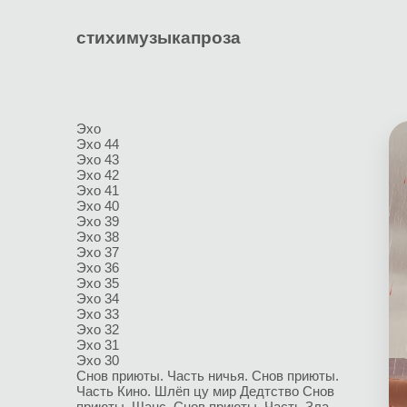
стихи
музыка
проза
Эхо
Эхо 44
Эхо 43
Эхо 42
Эхо 41
Эхо 40
Эхо 39
Эхо 38
Эхо 37
Эхо 36
Эхо 35
Эхо 34
Эхо 33
Эхо 32
Эхо 31
Эхо 30
Снов приюты. Часть ничья.
Снов приюты.
Часть Кино.
Шлёп цу мир
Дедтство
Снов
приюты. Шанс.
Снов приюты. Часть Зла.