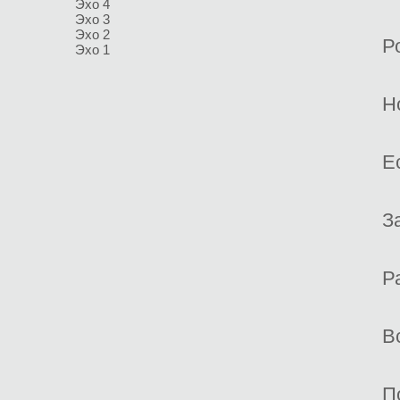
Эхо 4
Эхо 3
Эхо 2
Р
Эхо 1
Н
Е
З
Р
В
П