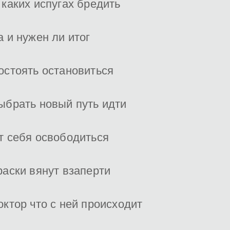
 каких испугах бредить
а и нужен ли итог
остоять остановиться
ыбрать новый путь идти
т себя освободиться
раски вянут взаперти
октор что с ней происходит