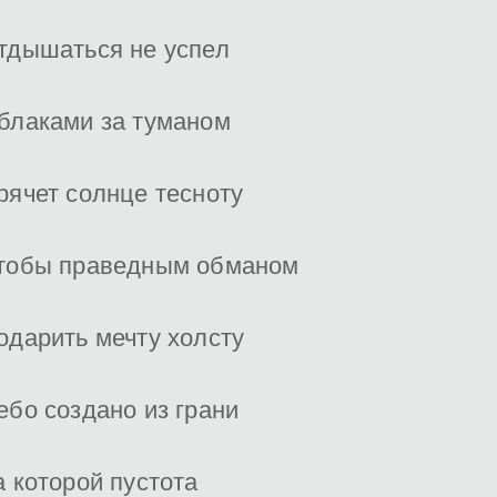
тдышаться не успел
блаками за туманом
рячет солнце тесноту
тобы праведным обманом
одарить мечту холсту
ебо создано из грани
а которой пустота