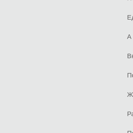
Е
А
В
П
Ж
Р