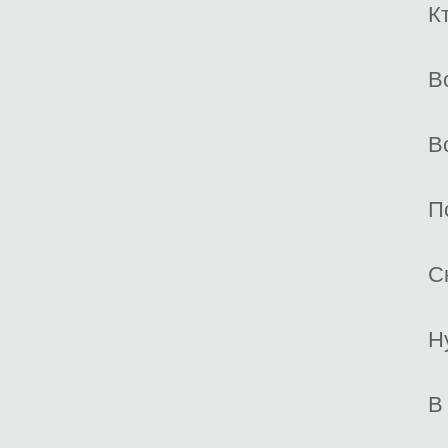
К
В
В
П
С
Н
В