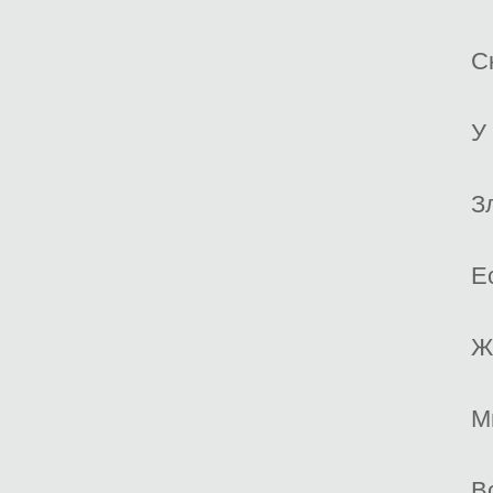
С
У
З
Е
Ж
М
В