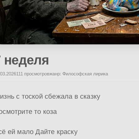
7 неделя
.03.2026
111 просмотров
жанр: Философская лирика
изнь с тоской сбежала в сказку
осмотрите то коза
сё ей мало Дайте краску