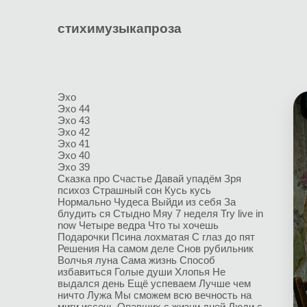
стихи
музыка
проза
Эхо
Эхо 44
Эхо 43
Эхо 42
Эхо 41
Эхо 40
Эхо 39
Сказка про Счастье
Давай упадём
Зря
психоз
Страшный сон
Кусь кусь
Нормально
Чудеса
Выйди из себя
За
блудить ся
Стыдно
Мяу
7 неделя
Try live in
now
Четыре ведра
Что ты хочешь
Подарочки
Псина лохматая
С глаз до пят
Решения
На самом деле
Снов рубильник
Волчья луна
Сама жизнь
Способ
избавиться
Голые души
Хлопья
Не
выдался день
Ещё успеваем
Лучше чем
ничто
Лужа
Мы сможем всю вечность на
миги иссечь
Опавших с жизни дней
Люди с