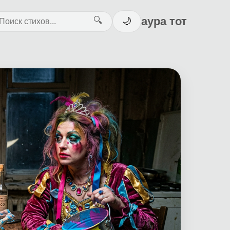
аура тот
🔍
🌙