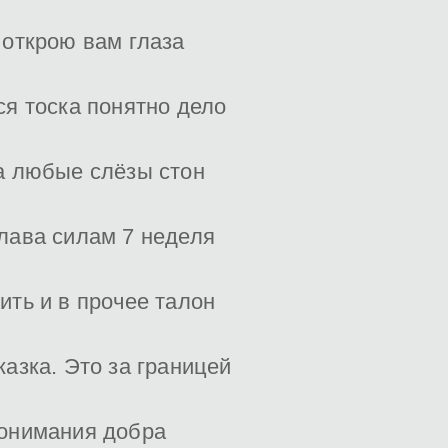
 открою вам глаза
ся тоска понятно дело
а любые слёзы стон
лава силам 7 неделя
ить и в прочее талон
казка. Это за границей
онимания добра