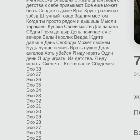
детства к себе привыкают
Всё ещё может
быть
Сердце в дыме
Враг
Хруст разбитых
звёзд
Штучный товар
Задним местом
Когда ты просто рядом и дышишь
Мысли
тараканы
Кусака
Своей масти
Для начала
Сёдня
Прям до дыр
День начинается с
вечера
Белый кролик
Вёдра
Ждите
дальше
День Свободы
Может сможем
Будь лучше
непись
Врать нужно
Доля
ангелов
Хоть убейся
Я иду играть
Один
день
Я иду играть. Из детства.
Я иду
играть. Скелеты.
Кости палки
Сбудемся
Эхо 38
04
Эхо 37
Эхо 36
Эхо 35
Эхо 34
Эхо 33
Ж
Эхо 32
Эхо 31
П
Эхо 30
Эхо 29
Эхо 28
Эхо 27
В
Эхо 26
Эхо 25