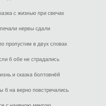
казка с жизнью при свечах
 печали нервы сдали
ло пропустим в двух словах
сли б обе не страдались
изнь и сказка болтовнёй
ы б на верно повстречались
се с наивною мечтою