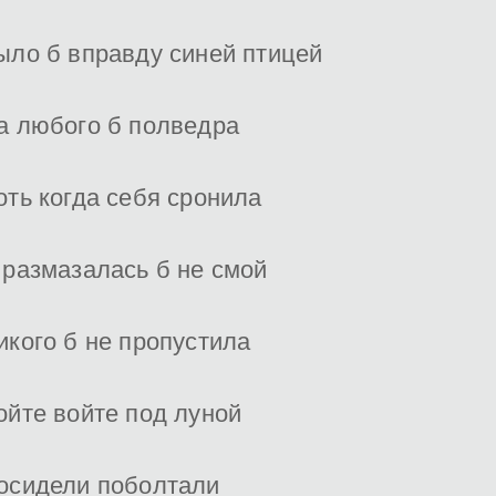
ыло б вправду синей птицей
а любого б полведра
оть когда себя сронила
 размазалась б не смой
икого б не пропустила
ойте войте под луной
осидели поболтали