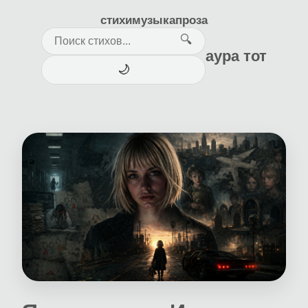
стихи
музыка
проза
🔍
аура тот
🌙